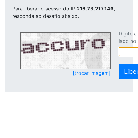
Para liberar o acesso
do IP
216.73.217.146
,
responda ao desafio abaixo.
Digite 
lado no
[trocar imagem]