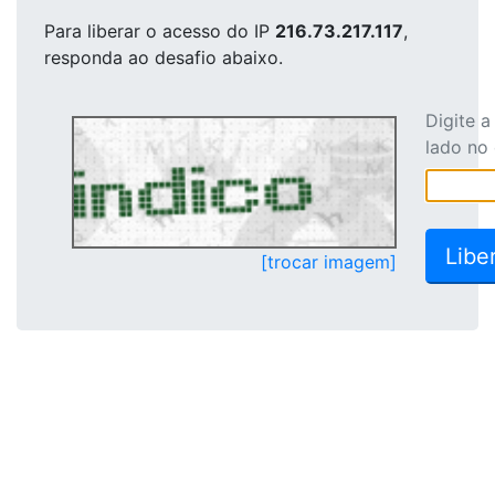
Para liberar o acesso
do IP
216.73.217.117
,
responda ao desafio abaixo.
Digite 
lado no
[trocar imagem]