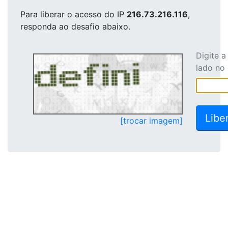
Para liberar o acesso
do IP
216.73.216.116
,
responda ao desafio abaixo.
Digite 
lado no
[trocar imagem]